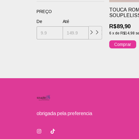
TOUCA RO
PREÇO
SOUPLELIS
PROFESSIO
De
Até
R$89,90
6
x
de
R$14,98
s
obrigada pela preferencia