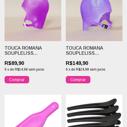
TOUCA ROMANA
TOUCA ROMANA
SOUPLELISS
SOUPLELISS
PROFESSIONAL
PROFESSIONAL 3000
R$89,90
R$149,90
FUROS
6
x
de
R$14,98
sem juros
6
x
de
R$24,98
sem juros