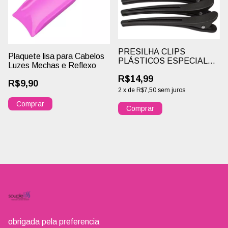
PRESILHA CLIPS
Plaquete lisa para Cabelos
PLÁSTICOS ESPECIAL
Luzes Mechas e Reflexo
DE CARBONO ANTI-
R$14,99
ESTÁTICO PARA
R$9,90
CABELOS 06 UNIDADES
2
x
de
R$7,50
sem juros
SANTA CLARA BICO DE
PATO
Comprar
obrigada pela preferencia