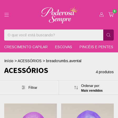
0
CRESCIMENTO CAPILAR
ESCOVAS
PINCÉIS E PENTES
Início
>
ACESSÓRIOS
>
breadcrumbs.avental
ACESSÓRIOS
4 produtos
Ordenar por:
Filtrar
Mais vendidos