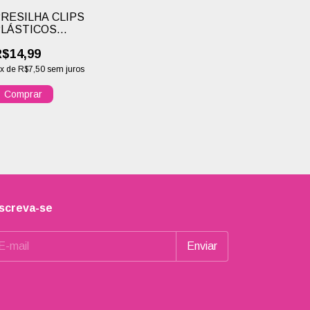
RESILHA CLIPS
PLÁSTICOS
SPECIAL DE
$14,99
CARBONO ANTI-
ESTÁTICO PARA
x
de
R$7,50
sem juros
ABELOS 06
UNIDADES SANTA
Comprar
LARA BICO DE
PATO
nscreva-se