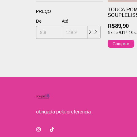
TOUCA RO
PREÇO
SOUPLELIS
PROFESSIO
De
Até
R$89,90
6
x
de
R$14,98
s
obrigada pela preferencia