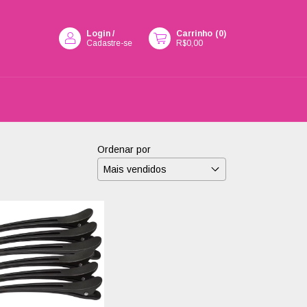
Login
/
Carrinho
(
0
)
Cadastre-se
R$0,00
Ordenar por