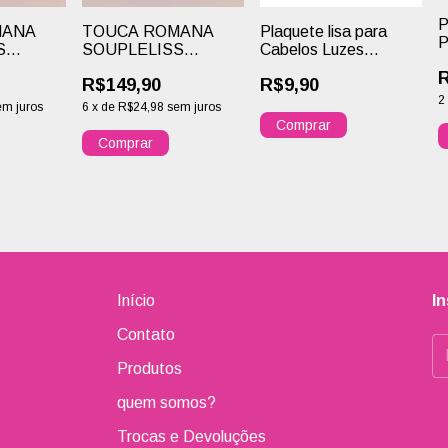
P
MANA
TOUCA ROMANA
Plaquete lisa para
S
SOUPLELISS
Cabelos Luzes
E
NAL
PROFESSIONAL
Mechas e Reflexo
R
R$149,90
R$9,90
3000 FUROS
2
em juros
6
x
de
R$24,98
sem juros
C
C
Início
I
Contato
Produtos
quem somos?
Trocas e Devoluções